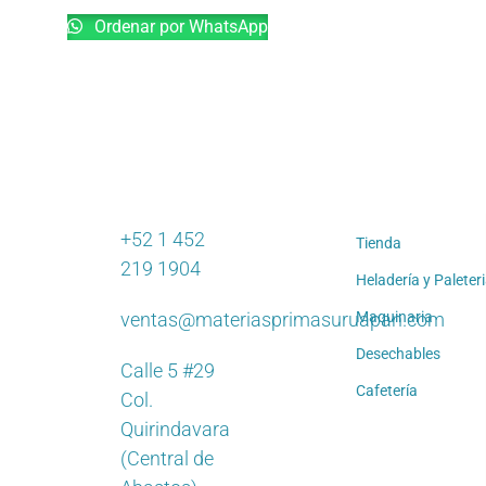
Ordenar por WhatsApp
+52 1 452
Tienda
219 1904
Heladería y Paleter
ventas@materiasprimasuruapan.com
Maquinaria
Desechables
Calle 5 #29
Cafetería
Col.
Quirindavara
(Central de