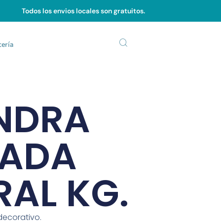
Todos los envios locales son gratuitos.
tería
NDRA
EADA
AL KG.
decorativo.