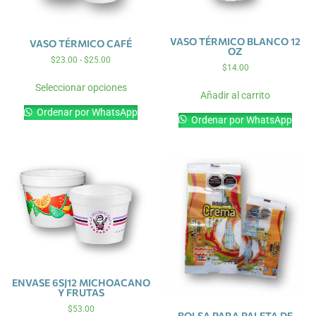
VASO TÉRMICO BLANCO 12
VASO TÉRMICO CAFÉ
OZ
$
23.00
-
$
25.00
$
14.00
Seleccionar opciones
Añadir al carrito
Ordenar por WhatsApp
Ordenar por WhatsApp
ENVASE 6SJ12 MICHOACANO
Y FRUTAS
$
53.00
BOLSA PARA PALETA DE