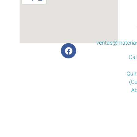
ventas@materia
Cal
Quir
(Ce
Ab