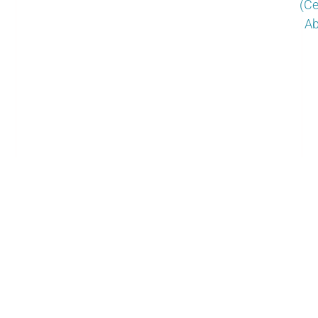
(Ce
Ab