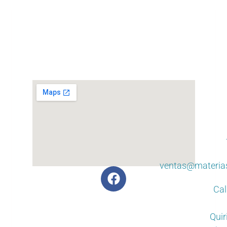
ventas@materia
Cal
Quir