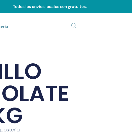
Todos los envios locales son gratuitos.
tería
ILLO
OLATE
KG
epostería.