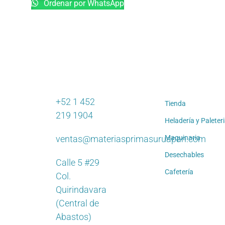
Ordenar por WhatsApp
+52 1 452
Tienda
219 1904
Heladería y Paleter
ventas@materiasprimasuruapan.com
Maquinaria
Desechables
Calle 5 #29
Cafetería
Col.
Quirindavara
(Central de
Abastos)