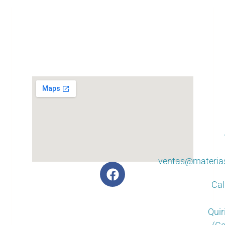
ventas@materia
Cal
Quir