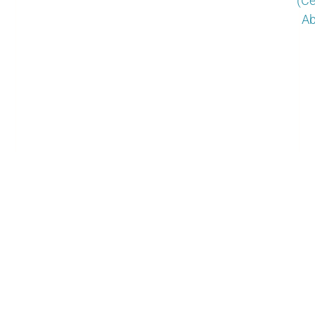
(Ce
Ab