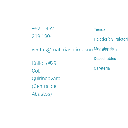
+52 1 452
Tienda
219 1904
Heladería y Paleter
ventas@materiasprimasuruapan.com
Maquinaria
Desechables
Calle 5 #29
Cafetería
Col.
Quirindavara
(Central de
Abastos)