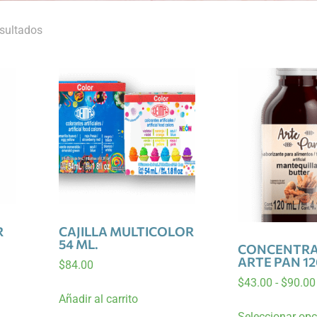
sultados
R
CAJILLA MULTICOLOR
54 ML.
CONCENTR
ARTE PAN 12
$
84.00
$
43.00
-
$
90.00
Añadir al carrito
Seleccionar op