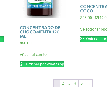
CONCENTRA
COCO
$
43.00
-
$
949.0
CONCENTRADO DE
Seleccionar op
CHOCOMENTA 120
ML.
pp
Ordenar por
$
60.00
Añadir al carrito
Ordenar por WhatsApp
1
2
3
4
5
→