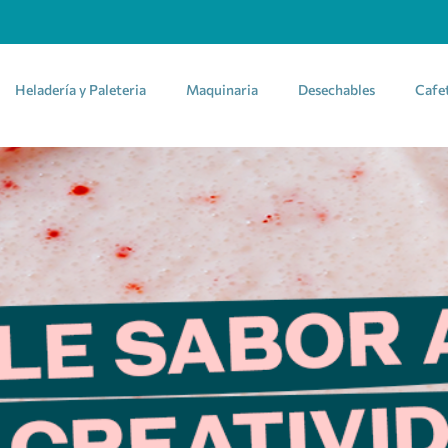
Heladería y Paleteria
Maquinaria
Desechables
Cafe