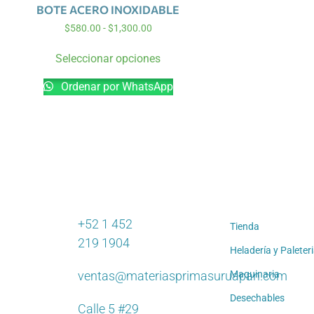
BOTE ACERO INOXIDABLE
$
580.00
-
$
1,300.00
Seleccionar opciones
Ordenar por WhatsApp
+52 1 452
Tienda
219 1904
Heladería y Paleter
ventas@materiasprimasuruapan.com
Maquinaria
Desechables
Calle 5 #29